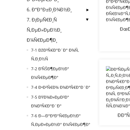
6. Ð“Ð°Ð±Ð¸Ð¾Ð½Ð¸
7. Ð¡ÐµÑ€Ð¸Ñ
ÐœÐ
Ñ‚ÐµÐ»ÐµÐ½Ð¸
ÑÑ
Ð¼Ñ€ÐµÐ¶Ð¸
ÐÑ€Ð¼Ð
Ð¼
7-1 ÐžÐ³Ñ€Ð°Ð´Ð° Ð¾Ñ‚
Ð°Ð
Ñ‚Ð¸Ð½Ñ
Ñ‚ÐµÐ»Ð
7-2 Ð’ÑŠÐ¶ÐµÐ½Ð°
Ð
Ð¼Ñ€ÐµÐ¶Ð°
ÐÑ€Ð
Ð¼Ñ€
7-4 Ð•Ð²Ñ€Ð¾ Ð¾Ð³Ñ€Ð°Ð´Ð°
Ð¿
7-5 ÐŸÐ¾Ð»ÐµÐ²Ð°
Ð¾Ð³Ñ€Ð°Ð´Ð°
ÐÐºÑ
7-6 Ð—Ð°Ð²Ð°Ñ€ÐµÐ½Ð°
Ñ„Ð¸Ñ‚Ð¸
Ñ‚ÐµÐ»ÐµÐ½Ð° Ð¼Ñ€ÐµÐ¶Ð°
Ð·Ð° Ð