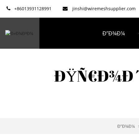
+86013931128991
jinshi@wiremeshsupplier.com
Ð”Ð¾Ð¼
Ð’Ð¸Ð´ÐΜÐ¾ Ð½Ð° ÐºÐ¾Ð¼Ð¿
ÐŸÑ€Ð¾Ð´
Ð”Ð¾Ð¼