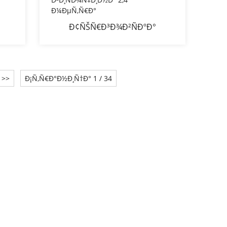
Ð¢ÑŠÑ€Ð³Ð¾Ð²ÑÐºÐ°
Ð°
Ð³Ð°Ñ€Ð°Ð½Ñ†Ð¸Ñ,
»
Ð¸Ð·Ð¿Ð¾Ð»Ð·Ð²Ð°Ð½Ð°
Ð¾Ð³Ñ€Ð°Ð´Ð° Ð¾Ñ‚
½ÑÐºÐ°
Ð²ÐµÑ€Ð¸Ð¶Ð½Ð°
ºÐ¸
>>
Ð¡Ñ‚Ñ€Ð°Ð½Ð¸Ñ†Ð° 1 / 34
Ð¼Ñ€ÐµÐ¶Ð° Ñ
‚Ð°
Ð²Ð¸ÑÐ¾Ñ‡Ð¸Ð½Ð° 2,4
Ð¼ÐµÑ‚Ñ€Ð°