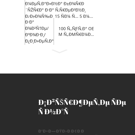
Ñ
Ð’Ð
Ñ‰
Ð° Ð³
‚Ð
¸
Ð
Ñ€Ð°
¾
Ñ
¾
Ð´Ð¸
Ð
Ð
Ð
Ð½
½
¾
¿Ð
ÑÐº
100 Ñ„ÑƑÑ‚Ð° OE
Ð
Ð
¾
Ð° Ð
M Ñ„ÐΜÑ€Ð¼Ð°
½
º
Ñ
¾Ð³
Ð·Ð° Ð¾Ð²Ñ†ÐΜ/
Ð°
Ð
†Ð
Ñ€Ð°
ÐºÐ¾Ð·Ð¸/Ðº...
Ð
¾
¸Ð
Ð
´Ñ
Ð
½
´Ð°...
€Ð
º
Ðº
Μ
Ð°
Ð
Ð
Ñ
¾
½
‡
Ð²
Ð°
Ð
Ð°
Ð
Μ
Ð
¶
Ñ
½
Ð
Ñ
Ð°
Ð¡Ð²ÑŠÑ€Ð¶ÐµÑ‚Ðµ ÑÐµ
½
‚Ð
Ð
Ð°
Ñ Ð½Ð°Ñ
²
¿Ð
Ñ
Ð
Μ
Ð
Μ
Ñ
¸
Ð
€Ñ
Ð‘Ð•Ð—ÐŸÐ›ÐÐ¢ÐÐ
Ñ
½
„Ð