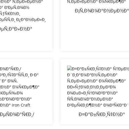
Ð¿Ð¾Ñ€Ñ‚Ð° Ð·Ð°
ÐµÐ»ÐµÐ½Ð¸
Ð¡Ñ‚Ð¾Ð¼Ð°Ð½ÐµÐ½Ð°
Ð°Ñ€Ð¼Ð°Ñ‚ÑƒÑ€Ð½Ð°
Ð±ÐµÑ‚Ð¾Ð½Ð½Ð°
µÑ‚Ð°Ð»Ð½Ð°
Ð·Ð°Ð²Ð°Ñ€ÐµÐ½Ð°
‚Ð¾Ð¼Ð°Ð½Ð°
Ñ‚ÐµÐ»ÐµÐ½Ð° Ð¼Ñ€ÐµÐ
¸Ñ€Ð¾Ð²ÑŠÑ‡Ð½Ð°
Ñ€ÐµÐ¶Ð° Ð—
²Ð°Ñ€ÐµÐ½Ð°
µÐ½Ð° Ð¼Ñ€ÐµÐ¶Ð°
‘ÐµÑ‚Ð¾Ð½
¼Ð°Ñ‚ÑƒÑ€Ð½Ð¸
ÐµÐ¶ÐµÑÑ‚Ð¸
Ð°Ð½ÐµÐ»Ð¸
ÐµÑÐ¾Ð°Ñ€Ð¸/
Ð¤Ð°Ð±Ñ€Ð¸Ñ‡Ð½Ð°
Ð½Ð³Ð¸/Ñ‡Ð°ÑÑ‚Ð¸
Ñ†ÐµÐ½Ð° Ð
¾Ð³Ñ€Ð°Ð´Ð° Ð¾Ñ‚
´Ð¸Ð°Ð¼Ð°Ð½Ñ‚ÐµÐ½Ð