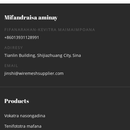
Mifandraisa aminay
FIFANARAHAN-KEVITRA MAIMAIMPOANA
+86013931128991
ADIRESY
Tianlin Building, Shijiazhuang City, Sina
EMAIL
jinshi@wiremeshsupplier.com
Products
Vokatra nasongadina
Tenifototra mafana