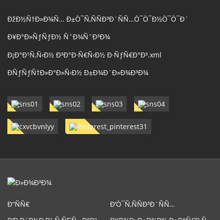
ÐžÐ½Ñ†Ð»Ð¾Ñ… Ð±Ò¯Ñ‚ÑÑÐ³Ð´ÑÑ…Ò¯Ò¯Ð½Ò¯Ò¯Ð´
Ð¥Ð°Ð»ÑƒÑƒÐ½ ÑˆÐ¾ÑˆÐ³Ð¾
Ð¡Ð°Ð¹Ñ‚Ñ‹Ð½ Ð³Ð°Ð·Ñ€Ñ‹Ð½ Ð·ÑƒÑ€Ð°Ð³.xml
ÐÑƒÑƒÑ†Ð»Ð°Ð»Ñ‹Ð½ Ð±Ð¾Ð´Ð»Ð¾Ð³Ð¾
Ð“ÑÑ€
Ð‘Ò¯Ñ‚ÑÑÐ³Ð´ÑÑ…
Ò¯Ò¯Ð½Ò¯Ò¯Ð´