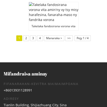
fanaraha-maso bibikely,
fanaraha-maso ny fandrika
vorona
Takelaka fandosirana vorona vita
amin'ny vy tsy misy harafesina,
fanaraha-maso ny fandrika
1
2
3
4
Manaraka >
>>
Pejy 1 / 4
vorona
Mifandraisa aminay
FIFANARAHAN-KEVITRA MAIMAIMPOANA
+86013931128991
ADIRESY
Tianlin Building, Shijiazhuang City, Sina