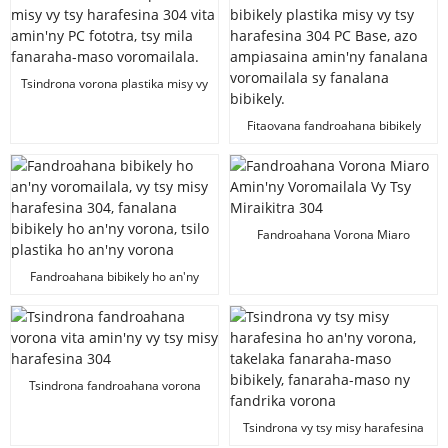
Tsindrona vorona plastika misy vy
tsy harafesina 304 vita amin'ny
PC fototra, tsy mila fanaraha-
Fitaovana fandroahana bibikely
maso voromailala.
plastika misy vy tsy harafesina
304 PC Base, azo ampiasaina
amin'ny fanalana voromailala sy
fanalana bibikely.
Fandroahana Vorona Miaro
Amin'ny Voromailala Vy Tsy
Miraikitra 304
Fandroahana bibikely ho an'ny
voromailala, vy tsy misy
harafesina 304, fanalana bibikely
ho an'ny vorona, tsilo plastika ho
an'ny vorona
Tsindrona fandroahana vorona
vita amin'ny vy tsy misy
harafesina 304
Tsindrona vy tsy misy harafesina
ho an'ny vorona, takelaka