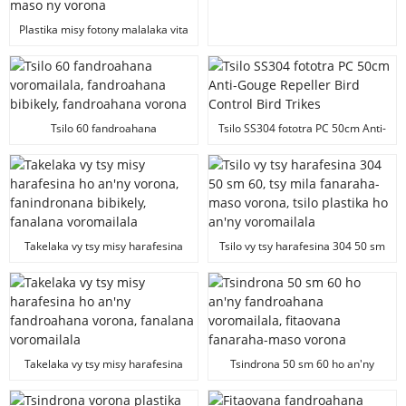
tsilo, vy tsy misy harafesina, eo
amin'ny fototra PC.
Plastika misy fotony malalaka vita
amin'ny vy tsy misy harafesina
304, manohitra ny tsilo amin'ny
vorona ho an'ny fanaraha-maso
ny vorona
Tsilo 60 fandroahana
Tsilo SS304 fototra PC 50cm Anti-
voromailala, fandroahana
Gouge Repeller Bird Control Bird
bibikely, fandroahana vorona
Trikes
Takelaka vy tsy misy harafesina
Tsilo vy tsy harafesina 304 50 sm
ho an'ny vorona, fanindronana
60, tsy mila fanaraha-maso
bibikely, fanalana voromailala
vorona, tsilo plastika ho an'ny
voromailala
Takelaka vy tsy misy harafesina
Tsindrona 50 sm 60 ho an'ny
ho an'ny fandroahana vorona,
fandroahana voromailala,
fanalana voromailala
fitaovana fanaraha-maso vorona