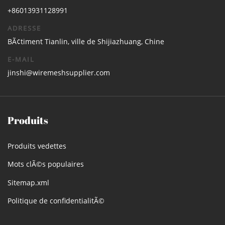
+86013931128991
ADRESSE
BÃ¢timent Tianlin, ville de Shijiazhuang, Chine
E-MAIL
jinshi@wiremeshsupplier.com
Produits
Produits vedettes
Mots clÃ©s populaires
Sitemap.xml
Politique de confidentialitÃ©