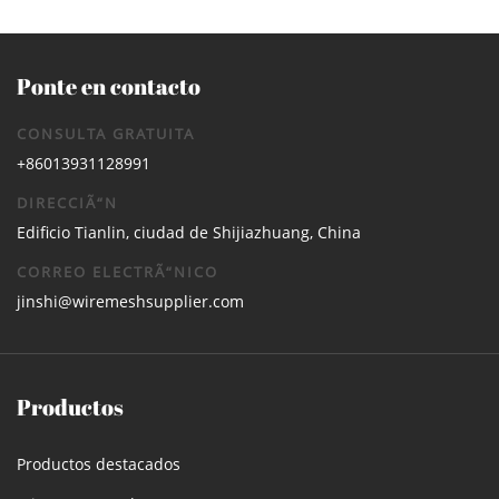
Ponte en contacto
CONSULTA GRATUITA
+86013931128991
DIRECCIÃ“N
Edificio Tianlin, ciudad de Shijiazhuang, China
CORREO ELECTRÃ“NICO
jinshi@wiremeshsupplier.com
Productos
Productos destacados