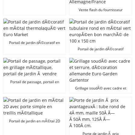
simple avec verrou de
sÃ©curitÃ© pour protÃ©ger
Vente flash du fournisseur
votre jardin
d'usineÂ : clÃ´ture dÃ©corative
en treillis mÃ©tallique tubulaire
rond 150 x 100 cm,
Allemagne/France
Portail de jardin dÃ©coratif en
mÃ©tal thermolaquÃ© vert Euro
Portail de jardin dÃ©coratif
Market
tubulaire rond en mÃ©tal vert
europÃ©en bon marchÃ© de 100
x 150 cm
Portail de passage, portail en
grillage mÃ©tallique, portail de
Grillage soudÃ© avec cadre et
jardin Ã vendre
serrure, dÃ©coration allemande
Euro Garden Gartentor
Portail de jardin en mÃ©tal 2D
avec porte simple en treillis
mÃ©tallique
Porte de jardin Ã prix