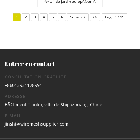
Portail de jardin europÃ©en Ã
revÃªtement en poudre, 400 cm x
180 cm, Ã deux vantaux.
1
2
3
4
5
6
Suivant >
>>
Page 1 / 15
Entrer en contact
CONSULTATION GRATUITE
+86013931128991
ADRESSE
BÃ¢timent Tianlin, ville de Shijiazhuang, Chine
E-MAIL
jinshi@wiremeshsupplier.com