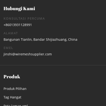
Hubungi Kami
KONSULTASI PERCUMA
+86013931128991
ALAMAT
Bangunan Tianlin, Bandar Shijiazhuang, China
EMEL
jinshi@wiremeshsupplier.com
Produk
Produk Pilihan
Tag Hangat
Peta laman.xml