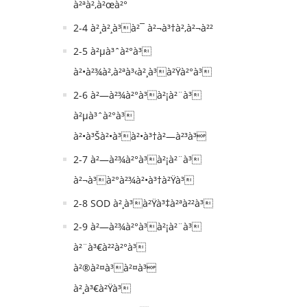
à²ªà²‚à²œà²°
2-4 à²¸à²¸à³à²¯ à²¬à³†à²‚à²¬à²²
2-5 à²µà³ˆà²°à³
à²•à²¾à²‚à²ªà³‹à²¸à³à²Ÿà²°à³
2-6 à²—à²¾à²°à³à²¡à²¨à³
à²µà³ˆà²°à³
à²•à³Šà²•à³à²•à³†à²—à²³à³
2-7 à²—à²¾à²°à³à²¡à²¨à³
à²¬à³à²°à²¾à²•à³†à²Ÿà³
2-8 SOD à²¸à³à²Ÿà³‡à²ªà²²à³
2-9 à²—à²¾à²°à³à²¡à²¨à³
à²¨à³€à²²à²°à³
à²®à²¤à³à²¤à³
à²¸à³€à²Ÿà³