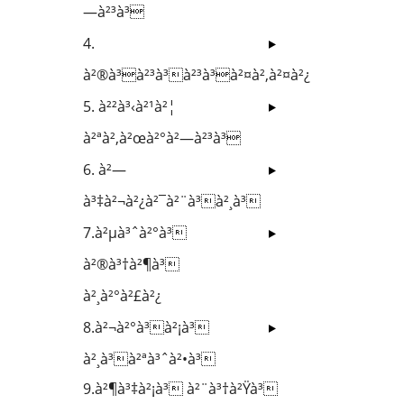
—à²³à³
4.
à²®à³à²³à³à²³à³à²¤à²‚à²¤à²¿
5. à²²à³‹à²¹à²¦
à²ªà²‚à²œà²°à²—à²³à³
6. à²—
à³‡à²¬à²¿à²¯à²¨à³à²¸à³
7.à²µà³ˆà²°à³
à²®à³†à²¶à³
à²¸à²°à²£à²¿
8.à²¬à²°à³à²¡à³
à²¸à³à²ªà³ˆà²•à³
9.à²¶à³‡à²¡à³ à²¨à³†à²Ÿà³