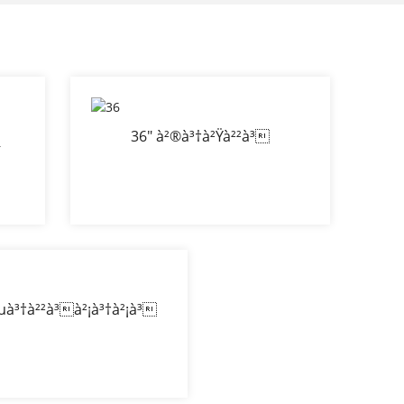
36" à²®à³†à²Ÿà²²à³
à²µà³†à²²à³à²¡à³†à²¡à³
à²®à³†à²¶à³ à²Ÿà³à²°à³€ à²
—à²¾à²°à³à²¡à³

 à²
²µà³†à²²à³à²¡à³†à²¡à³
à²¶à³ à²Ÿà³à²°à³€ à²
—à²¾à²°à³à²¡à³