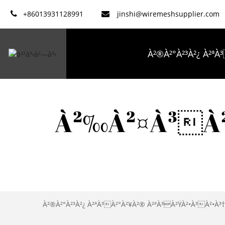
+86013931128991
jinshi@wiremeshsupplier.com
À²®À²°À²³À²¿ À²ªÀ
À²¨À²®À³À²® À²¬À²—À³À²—À
À²‰À²¤À³À²ª
À²¸À³À²¦À³À²¦À²¿
À²®À²°À²³À²¿ À²ªÀ³À²°À²¥À²® À²ªÀ³À²ŸÀ²•À³À²•À³†