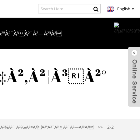
English
²ªÀ²¨À³À²¨À²—À²³À³
À²•À²‚À²ªÀ²¨À²¿ À²ΜÀ³€À²¡À²¿À²¯À³Š
‡À²‚À²¦À³À²°
²¸À²‚À²ªÀ²°À³À²•À²¿À²¸À²¿
¯À²¾À²¨ À²‰À²¤À³À²ªÀ²¨À³À²¨À²—À²³À³
2-2