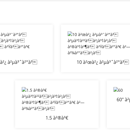
à²¿ à²µà³ˆà²°à³
10 à²œà²¿ à²µà³ˆà²°à³
²²à³à²¡à³†à²¡à³
à²µà³†à²²à³à²¡à³†à²¡à³
²¶à³ à²Ÿà³à²°à³€
à²®à³†à²¶à³ à²Ÿà³à²°à³€
à²¬à³‡à²²à²¿
—à²¾à²°à³à²¡à³
60" à
à²®à³†
1.5 à²®à³€
à²µà³†à²²à³à²¡à³†à²¡à³