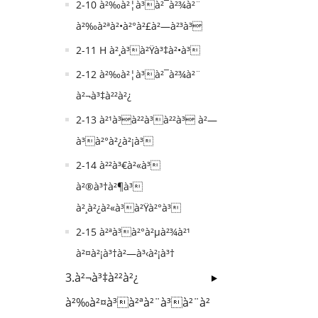
2-10 à²‰à²¦à³à²¯à²¾à²¨
à²‰à²ªà²•à²°à²£à²—à²³à³
2-11 H à²¸à³à²Ÿà³‡à²•à³
2-12 à²‰à²¦à³à²¯à²¾à²¨
à²¬à³‡à²²à²¿
2-13 à²¹à³à²²à³à²²à³ à²—
à³à²°à²¿à²¡à³
2-14 à²²à³€à²«à³
à²®à³†à²¶à³
à²¸à²¿à²«à³à²Ÿà²°à³
2-15 à²ªà³à²°à²µà²¾à²¹
à²¤à²¡à³†à²—à³‹à²¡à³†
3.à²¬à³‡à²²à²¿
à²‰à²¤à³à²ªà²¨à³à²¨à²