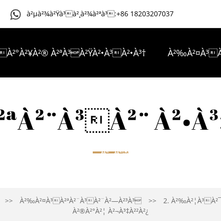
à²µà²¾à²Ÿà³à²¸à²¾à²ªà³:+86 18203207037
³À²°À²¥À²® À²ªÀ³À²ŸÀ²•À³À²•À³†
À²‰À²¤À³À
³†
À²ªÀ³À²°À²®À²¾À²£À²ªÀ²¤À³À²°À²—À²³À³
À²¨À³À²¨ À²•À³
FAQ À²—À²³À³
À²¨À²®À³À²®À²¨À³À²¨À³ À
À²‰À²¤À³À²ªÀ²¨À³À²¨À²—À²³À³
2. À²‰À²¦À³À²
À²®À²°À²¦ À²¬À³‡À²²À²¿