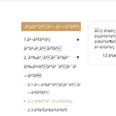
à²µà²°à³à²—à²—à²³à³
1.à²¬à³‡à²²à²¿
à²ªà³‹à²¸à³à²Ÿà³
12 à²œ
2. à²‰à²¦à³à²¯à²¾à²¨
à²µà³†à
à²‰à²¤à³à²ªà²¨à³à²¨à²
à²®à³†à
—à²³à³
2-1 à²—à²¾à²°à³à²¡à²¨à³ à²
—à³‡à²Ÿà³
2-2 à²®à²°à²¦ à²¬à³‡à²²à²¿
2-3 à²Ÿà³Šà²®à³†à²Ÿà³Š