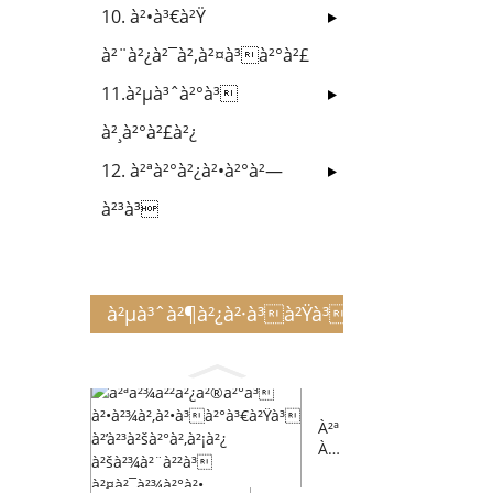
10. à²•à³€à²Ÿ
à²¨à²¿à²¯à²‚à²¤à³à²°à²£
11.à²µà³ˆà²°à³
à²¸à²°à²£à²¿
12. à²ªà²°à²¿à²•à²°à²—
à²³à³
à²µà³ˆà²¶à²¿à²·à³à²Ÿà³à²¯à²—à³Šà²³à²
À²ª
À²
¾À
²²À