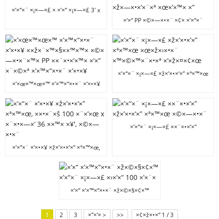
×’×“×¨ ×¡×—×£ × ×’×“ ×¡×—×£ 3' x
100' ×¢× ×¢×ž×•×“ T
×‘×“ PP ×©×—×•×¨ ×¢× ×’×“×¨
×¨×©×ª ×ª×™×œ ×ž×¨×•×ª×›×ª
×ž×—×•×‘×¨×ª ×œ×’×™× ×”
×’×“×¨ ×¡×—×£ ×ž×’×•×‘×” ×ª×™×œ
×œ×ž×›×•×¨ ×™×©×™×¨×•×ª
×’×œ×™×œ×™ ×’×™×“×•×¨ ×‘×•×¥
×‘×ž×¤×¢×œ
××ž×¨×™×§××™×™× ×©×—
×•×¨×™× PP ××¨×•×’×™× ×‘×“
×¨×©×ª ×’×™×“×•×¨ ×‘×•×¥
×’×“×¨ ×¡×—×£ ××¨×•×’×”
×ž×’×•×‘×” ×ª×™×œ ×©×—×•×¨
×’×“×¨ ×‘×•×¥ ×ž×’×•×‘×” ×ª×™×œ,
××•×¨×š 100 ×¨×’×œ x ×¨×•×—×‘
36 ××™× ×¥', ×©×—×•×¨
×‘×“ ×’×™×“×•×¨ ×ž×©×§×¢×™
×’×“×¨ ×¡×—×£ ×›×‘×“ 100 ×’×¨×
1
2
3
×”×‘× >
>>
×¢×ž×•×“ 1 / 3