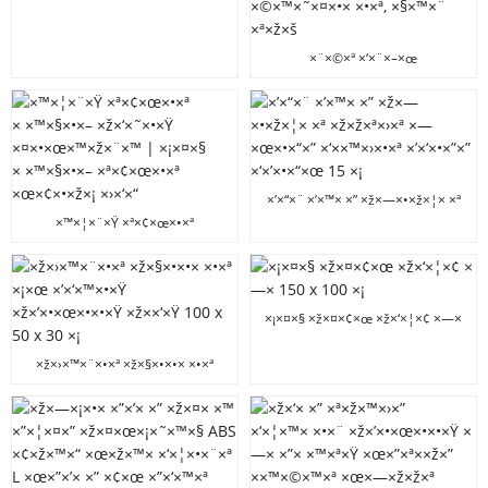
×‘×˜×™×—×•×ª ×”×’×Ÿ ×¢×œ
×”×’×™× ×” ×©×œ×š
×¨×©×ª ×‘×¨×–×œ
×ž×’×•×œ×•×•× ×ª ×‘×˜×‘×™×œ×” ×
—×ž×” ×ž×¨×•×ª×›×ª ×¢× ×—×•×¨
×ž×¨×•×‘×¢, ×¨×™×ª×•×š ×¡×œ
×’×‘×™×•×Ÿ ×œ×”×’× ×”
× ×™×™×“×ª ×ž×¤× ×™
×©×™×˜×¤×•× ×•×ª, ×§×™×¨
×ª×ž×š
×’×“×¨ ×’×™× ×” ×ž×—×•×ž×¦× ×ª
×ž×ž×ª×›×ª ×—×œ×•×“×”
×™×¦×¨×Ÿ ×ª×¢×œ×•×ª
×‘××™×›×•×ª ×’×‘×•×”×” ×‘×’×•×“×œ
× ×™×§×•×– ×ž×‘×˜×•×Ÿ
15 ×¡"×ž ×¢×œ 5 ×ž×˜×¨
×¤×•×œ×™×ž×¨×™ | ×¡×¤×§
× ×™×§×•×– ×ª×¢×œ×•×ª
×œ×¢×•×ž×¡ ×›×‘×“
×¡×¤×§ ×ž×¤×¢×œ ×ž×‘×¦×¢ ×—×
150 x 100 ×¡"×ž ×’×“×¨ ×¨×©×ª
×ª×™×œ ×¢×’×•×œ×”
×ž×›×™×¨×•×ª ×ž×§×•×•× ×•×ª
×ž×’×¨×ž× ×™×” ×¦×¨×¤×ª
×¡×œ ×’×‘×™×•×Ÿ ×ž×’×•×œ×•×•×Ÿ
×©×¢×¨ ×’×™× ×”
×ž××‘×Ÿ 100 x 50 x 30 ×¡"×ž
×“×§×•×¨×˜×™×‘×™