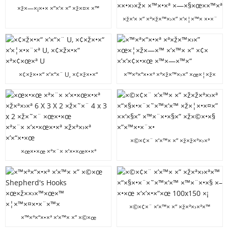
×ž×—×¡×•× ×”×’× ×” ×ž×¤× ×™
×”×¦×¤×” ×ž×¤×œ×¡×˜×™×§ ABS
×ž×‘× ×” ×ª×ž×™×›×” ×‘×¦×™× ×•×¨
×¢×ž×™×“ ×œ×ž×™× ×‘×¦×•×¨×ª L
×ž×’×•×œ×•×•×Ÿ ×—× ×”× ×™×ª×Ÿ
×œ×”×’× ×” ×¢×œ ×”×‘×™×ª
×œ×”×ª××ž×” ××™×©×™×ª ×œ×—
×ž×ž×ª ××•×›×ž× ×™×•×ª ×—
×§×œ××™×ª
×¢×ž×•×“ ×’×“×¨ U, ×¢×ž×•×“
×™×ª×“×•×ª ×ª×ž×™×›×” ×œ×¦×ž×
×‘×¦×•×¨×ª U, ×¢×ž×•×“ ×ª×¢×œ×ª
—×™ ×’×™× ×” ×¢× ×’×‘×¢×•×œ
U
×™×—×™×“
×©×¢×¨ ×’×™× ×” ×ž×ž×ª×›×ª
×“×§×•×¨×˜×™×‘×™ ×ž×¦×•×¤×”
×œ×•×œ ×ª×¨× ×’×•×œ×•×ª
××‘×§×” ×™×¨×•×§×” ×ž×©×•×§
×ž×ª×›×ª 6 X 3 X 2 ×ž×˜×¨ 4 x 3 x
×”×™×•×¨×•
2 ×ž×˜×¨ ×œ×•×œ
×ª×¨× ×’×•×œ×•×ª ×ž×ª×›×ª
×’×“×•×œ
×©×¢×¨ ×’×™× ×” ×ž×ª×›×ª×™
×“×§×•×¨×˜×™×‘×™ ×™×¨×•×§ ×–
×™×ª×“×•×ª ×’×™× ×” ×©×œ
×•×œ ×‘×’×•×“×œ 100x150 ×¡"×ž
Shepherd's Hooks