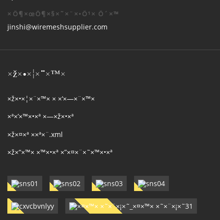
×Ö¶×œÖ¶×§×˜×¨×•Ö¹× Ö´×™
jinshi@wiremeshsupplier.com
×ž×•×¦×¨×™×
×ž×•×¦×¨×™× × ×‘×—×¨×™×
×ª×’×™×•×ª ×—×ž×•×ª
×ž×¤×ª ××ª×¨.xml
×ž×“×™× ×™×•×ª ×”×¤×¨×˜×™×•×ª