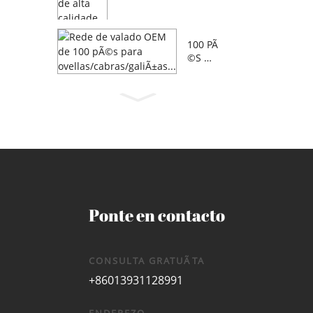
5 M...
100 PÃ
©S OE
M GR
ANXA
OVELL
A/CAB
RA/C...
Ponte en contacto
CONSULTA GRATUÃTA
+86013931128991