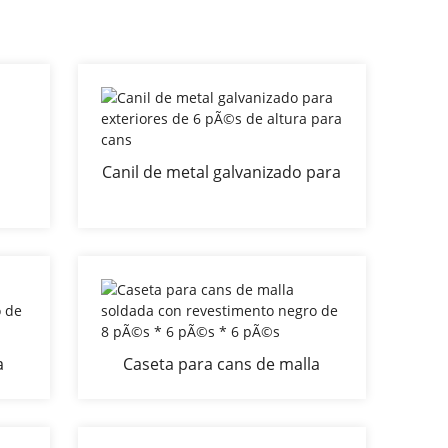
Canil de metal galvanizado para
exteriores de 6 pÃ©s de altura
con
para cans
ara
ente
a
Caseta para cans de malla
o
soldada con revestimento
* 6
negro de 8 pÃ©s * 6 pÃ©s * 6
pÃ©s