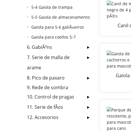
5-4 Gaiola de trampa
5-5 Gaiola de almacenamento
Canil 
Gaiola para 5-6 galiÃ±eiros
revestido
Gaiola para coellos 5-7
pÃ
6. GabiÃ³ns
7. Serie de malla de
arame
Gaiola
8. Pico de paxaro
cachorros
9. Rede de sombra
gaiolas p
10. Control de pragas
11. Serie de fÃ­os
12. Accesorios