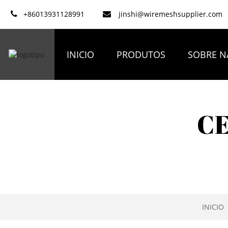
+86013931128991
jinshi@wiremeshsupplier.com
INICIO
PRODUTOS
SOBRE N
C
INICIO