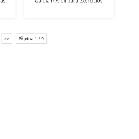
as,
Gaiola mÃ³bil para exercicios
,
de mascotas, canil, corral para
de 8
cachorros, corral para cans
>>
PÃ¡xina 1 / 9