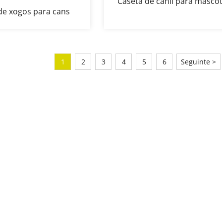
Caseta de canil para mascot
de xogos para cans
gaiola de exercicio, valado
, parque de exercicios
parque de xogos para cans 
scotas, cerca de 8
paneis
eis para cans
1
2
3
4
5
6
Seguinte >