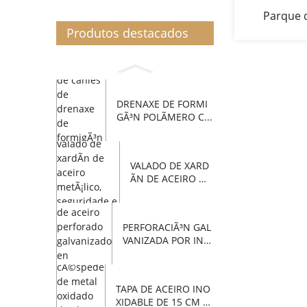
Parque 
Produtos destacados
resistente
para ma
pan
DRENAXE DE FORMI
GÃ³N POLÃ­MERO C...
VALADO DE XARD
Ã­N DE ACEIRO ME
TÃ¡LICO...
PERFORACIÃ³N GAL
VANIZADA POR INM
ERSIÃ³N EN QUENT
E...
TAPA DE ACEIRO INO
XIDABLE DE 15 CM X