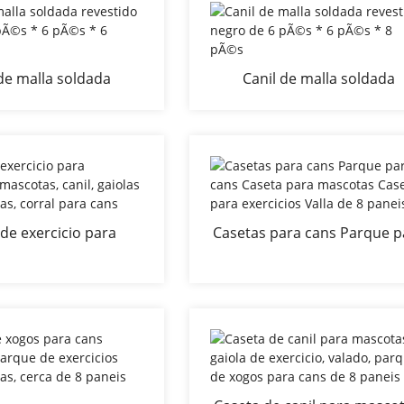
de malla soldada
Canil de malla soldada
 negro de 4 pÃ©s * 6
revestido negro de 6 pÃ©s 
©s * 6 pÃ©s
pÃ©s * 8 pÃ©s
 de exercicio para
Casetas para cans Parque p
 e mascotas, canil,
cans Caseta para mascot
ara mascotas, corral
Caseta para exercicios Valla
para cans
8 paneis