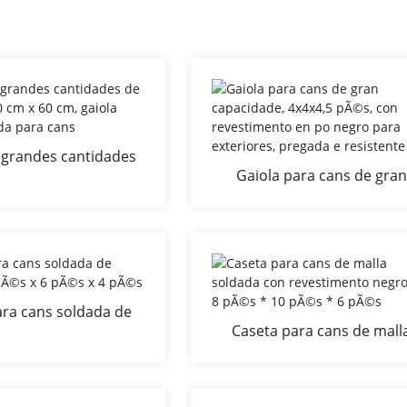
 grandes cantidades
Gaiola para cans de gran
s de 60 cm x 60 cm,
capacidade, 4x4x4,5 pÃ©s, 
ra soldada para cans
revestimento en po negro p
exteriores, pregada e resist
ara cans soldada de
Caseta para cans de mall
8 pÃ©s x 6 pÃ©s x 4
soldada con revestiment
pÃ©s
negro de 8 pÃ©s * 10 pÃ©s 
pÃ©s