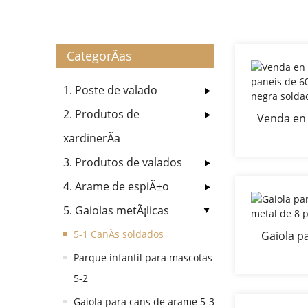
CategorÃ­as
1. Poste de valado
2. Produtos de
Venda en
de panei
xardinerÃ­a
gaiola neg
3. Produtos de valados
4. Arame de espiÃ±o
5. Gaiolas metÃ¡licas
5-1 CanÃ­s soldados
Gaiola p
metal de 
Parque infantil para mascotas
5-2
Gaiola para cans de arame 5-3