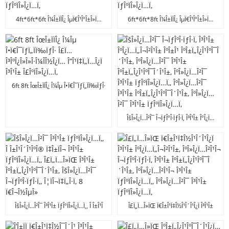
4ft*6ft*6ft Î¼Î±ÏÏÎ¿ ÎµÏ€Î¹ÎºÎ±Î»Ï…
6ft*6ft*8ft Î¼Î±ÏÏÎ¿ ÎµÏ€Î¹ÎºÎ±Î»Ï…
Î¼Î¼Î­Î½Î¿ ÏƒÏ…Î³ÎºÎ¿Î»Î»Î·Î¼Î­Î½Î¿ Ï€Î»Î­
Î¼Î¼Î­Î½Î¿ ÏƒÏ…Î³ÎºÎ¿Î»Î»Î·Î¼Î­Î½Î¿ Ï€Î»Î­
Î³Î¼Î± Î³Î¹Î± ÏƒÎºÏÎ»Î¿Ï…Ï‚
Î³Î¼Î± Î³Î¹Î± ÏƒÎºÏÎ»Î¿Ï…Ï‚
6ft 8ft ÎœÎ±ÏÏÎ¿ Î¼Îµ Î•Ï€Î¯ÏƒÏ„ÏÏ‰ÏƒÎ·
Î£Ï…Î³ÎºÎ¿Î»Î»Î·Î¼Î­Î½Î¿Ï… Î”Î¹Ï‡Ï„Ï…Î¿Ï
Î³Î¹Î± Î£ÎºÏÎ»Î¿Ï…Ï‚
ÎšÎ»Î¿Ï…Î²Î¯ Î¬ÏƒÎºÎ·ÏƒÎ·Ï‚ Î³Î¹Î± ÎºÎ¿Ï…
Ï„Î¬Î²Î¹Î± ÎºÎ±Î¹ ÎºÎ±Ï„Î¿Î¹ÎºÎ¯Î´Î¹Î±,
ÎºÎ»Î¿Ï…Î²Î¯ Î³Î¹Î± ÎºÎ±Ï„Î¿Î¹ÎºÎ¯Î´Î¹Î±,
ÎºÎ»Î¿Ï…Î²Î¯ Î³Î¹Î± ÏƒÎºÏÎ»Î¿Ï…Ï‚, ÎºÎ»Î¿Ï…
Î²Î¯ Î³Î¹Î± ÎºÎ±Ï„Î¿Î¹ÎºÎ¯Î´Î¹Î±, ÎºÎ»Î¿Ï…
Î²Î¯ Î³Î¹Î± ÏƒÎºÏÎ»Î¿Ï…Ï‚
ÎšÎ»Î¿Ï…Î²Î¯ Î³Î¹Î± ÏƒÎºÏÎ»Î¿Ï…Ï‚, Î Î±Î¹Î
Î£Ï„Ï…Î»ÏŒ Ï€Î±Î¹Ï‡Î½Î¹Î´Î¹Î¿Ï Î³Î¹Î±
´Î¹ÎºÎ® Ï‡Î±ÏÎ¬ Î³Î¹Î± ÏƒÎºÏÎ»Î¿Ï…Ï‚,
ÎºÎ¿Ï…Ï„Î¬Î²Î¹Î±, ÎºÎ»Î¿Ï…Î²Î¹Î¬
Î£Ï„Ï…Î»ÏŒ Î³Î¹Î± ÎºÎ±Ï„Î¿Î¹ÎºÎ¯Î´Î¹Î±,
Î¬ÏƒÎºÎ·ÏƒÎ·Ï‚ Î³Î¹Î± ÎºÎ±Ï„Î¿Î¹ÎºÎ¯Î´Î¹Î±,