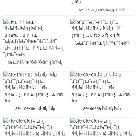
Ï€ÏÎ¿ÏƒÏ†Î¿ÏÎ¬ Î¼Îµ ÏƒÏ…Î³ÎºÎ¿Î»Î»Î·Î¼Î­
Î½Î¿ Î¼Î±ÏÏÎ¿ ÎºÎ»Î¿Ï…Î²Î¯ Î³Î¹Î±
ÎœÎµÎ³Î¬Î»Î¿ ÎµÎ¾Ï‰Ï„ÎµÏÎ¹ÎºÏŒ
ÏƒÎºÏÎ»Î¿Ï…Ï‚
ÎºÎ»Î¿Ï…Î²Î¯ ÏƒÎºÏÎ»Ï‰Î½ 4x4x4,5ft
Î¼Îµ Î¼Î±ÏÏÎ· Î·Î»ÎµÎºÏ„ÏÎ¿ÏƒÏ„Î±Ï„Î¹ÎºÎ®
Î²Î±Ï†Î®, Î´Î¹Ï€Î»Ï‰Î¼Î­Î½Î¿ Î²Î±ÏÎ­Ï‰Ï‚
Ï„ÏÏ€Î¿Ï…
ÎœÎµÏ„Î±Î»Î»Î¹ÎºÏŒ ÏƒÏ…Î³ÎºÎ¿Î»Î»Î·Î¼Î­
Î½Î¿ ÎºÎ»Î¿Ï…Î²Î¯ ÏƒÎºÏÎ»Î¿Ï… 8 ft x 6 ft
x 4 ft
6ft Ï…ÏˆÎ·Î»ÏŒ Î³Î±Î»Î²Î±Î½Î¹ÏƒÎ¼Î­Î½Î¿
ÎµÎ¾Ï‰Ï„ÎµÏÎ¹ÎºÏŒ Î¼ÎµÏ„Î±Î»Î»Î¹ÎºÏŒ
ÎºÎ»Î¿Ï…Î²Î¯ Î±Î»Ï…ÏƒÎ¯Î´Î±Ï‚ Î³Î¹Î± Ï„ÏÎ­
Î¾Î¹Î¼Î¿ ÏƒÎºÏÎ»Ï‰Î½
8ft*10ft*6ft Î¼Î±ÏÏÎ¿ Î¼Îµ
8ft*6ft*6ft Î¼Î±ÏÏÎ¿ Î¼Îµ
ÎµÏ€Î¯ÏƒÏ„ÏÏ‰ÏƒÎ· ÏƒÏ…Î³ÎºÎ¿Î»Î»Î·Î¼Î­
ÎµÏ€Î¯ÏƒÏ„ÏÏ‰ÏƒÎ· ÏƒÏ…Î³ÎºÎ¿Î»Î»Î·Î¼Î­
Î½Î¿Ï… Ï€Î»Î­Î³Î¼Î±Ï„Î¿Ï‚ Î³Î¹Î±
Î½Î¿Ï… Ï€Î»Î­Î³Î¼Î±Ï„Î¿Ï‚ Î³Î¹Î±
ÏƒÎºÏÎ»Î¿Ï…Ï‚ Pet Run
ÏƒÎºÏÎ»Î¿Ï…Ï‚ Pet Run