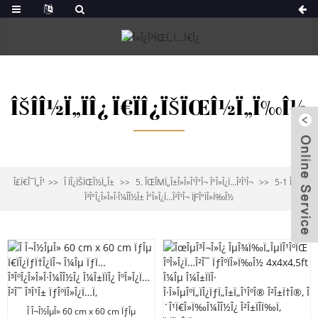
ÎŠÎ­Î½Ï„ÏÎ¿ Ï€ÏÎ¿ÏŠÏŒÎ½Ï„Ï‰Î½
Î£Ï€Î¯Ï„Î¹
Î ÏÎ¿ÏŠÏŒÎ½Ï„Î±
5. ÎŒÎΜÏ„Î±Î»Î»Î¹ÎºÎ¬ ÎºÎ»Î¿Ï…Î²Î¹Î¬
5-1 Î£Ï…
Î³ÎºÎ¿Î»Î»Î·Î¼Î­Î½Î± ÎºÎ»Î¿Ï…Î²Î¹Î¬ ÏƑÎºÏÎ»Ï‰Î½
Î Î¬Î½ÎµÎ» 60 cm x 60 cm ÏƒÎµ