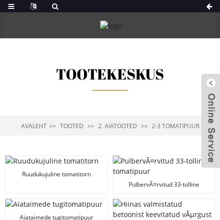
TOOTEKESKUS
AVALEHT
TOOTED
2. AIATOOTED
2-3 TOMATIPUUR
Ruudukujuline tomatitorn
PulbervÃ¤rvitud 33-tolline
tomatipuur
Aiataimede tugitomatipuur