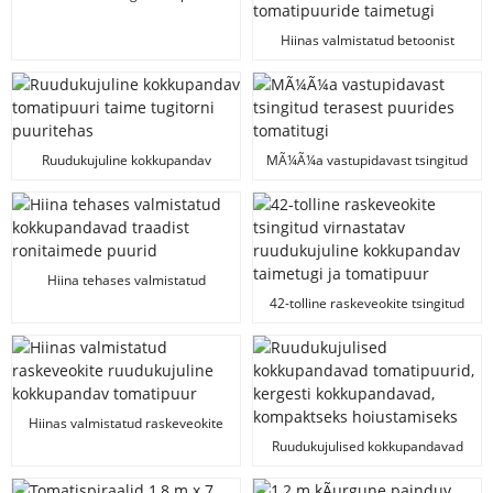
Hiinas valmistatud betoonist
keevitatud vÃµrgust
tomatipuuride taimetugi
Ruudukujuline kokkupandav
MÃ¼Ã¼a vastupidavast tsingitud
tomatipuuri taime tugitorni
terasest puurides tomatitugi
puuritehas
Hiina tehases valmistatud
kokkupandavad traadist
42-tolline raskeveokite tsingitud
ronitaimede puurid
virnastatav ruudukujuline
kokkupandav taimetugi ja
tomatipuur
Hiinas valmistatud raskeveokite
ruudukujuline kokkupandav
Ruudukujulised kokkupandavad
tomatipuur
tomatipuurid, kergesti
kokkupandavad, kompaktseks