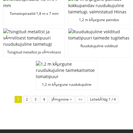
hoiustamiseks
Tomatispiraalid 1,8 m x 7 mm
1,2 m kÃµrgune painduv
kokkupandav ruudukujuline
taimetugi, valmistatud Hiinas
Ruudukujuline volditud
tomatipuuri taimede tugitehas
Tsingitud metallist ja vÃ¤rvilisest
tomatipuuri ruudukujuline
taimetugi
1,2 m kÃµrgune ruudukujuline
taimekaitsetoe tomatipuur
1
2
3
4
JÃ¤rgmine >
>>
LehekÃ¼lg 1 / 4