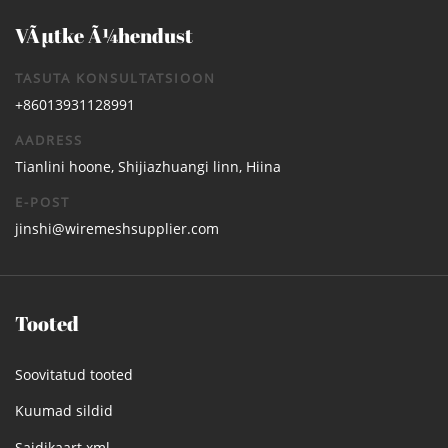
VÃµtke Ã¼hendust
TASUTA KONSULTATSIOON
+86013931128991
AADRESS
Tianlini hoone, Shijiazhuangi linn, Hiina
E-POST
jinshi@wiremeshsupplier.com
Tooted
Soovitatud tooted
Kuumad sildid
Saidikaart.xml