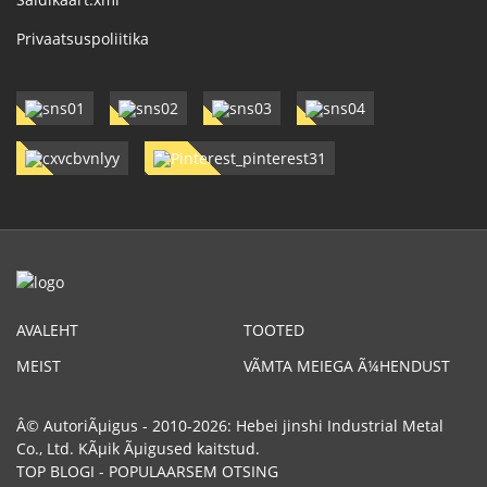
Privaatsuspoliitika
AVALEHT
TOOTED
MEIST
VÃΜTA MEIEGA Ã¼HENDUST
Â© AutoriÃµigus - 2010-2026: Hebei jinshi Industrial Metal
Co., Ltd. KÃµik Ãµigused kaitstud.
TOP BLOGI
-
POPULAARSEM OTSING