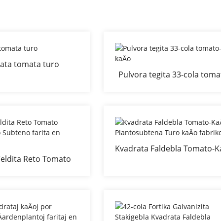
ata tomata turo
Pulvora tegita 33-cola toma
kaÄo
Kvadrata Faldebla Tomato-K
eldita Reto Tomato
Plantosubtena Turo kaÄ
nto Subteno farita en
fabriko
Äˆinio