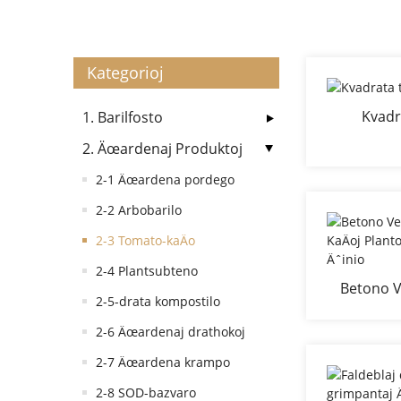
Kategorioj
Kvadr
1. Barilfosto
2. Äœardenaj Produktoj
2-1 Äœardena pordego
2-2 Arbobarilo
2-3 Tomato-kaÄo
2-4 Plantsubteno
Betono V
2-5-drata kompostilo
KaÄoj Pla
2-6 Äœardenaj drathokoj
2-7 Äœardena krampo
2-8 SOD-bazvaro