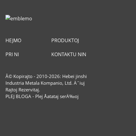
HEJMO
PRODUKTOJ
PRI NI
KONTAKTU NIN
Â© Kopirajto - 2010-2026: Hebei jinshi
Industria Metala Kompanio, Ltd. Äˆiuj
Rajtoj Rezervitaj.
PLEJ BLOGA
-
Plej Åatataj serÄ‰oj