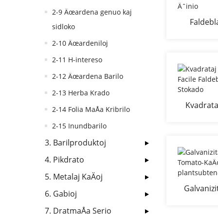
2-9 Äœardena genuo kaj
Faldebla
sidloko
grimpan
2-10 Äœardeniloj
far
2-11 H-intereso
2-12 Äœardena Barilo
2-13 Herba Krado
Kvadrata
2-14 Folia MaÅa Kribrilo
KaÄoj Faci
2-15 Inundbarilo
Kom
3. Barilproduktoj
4. Pikdrato
5. Metalaj KaÄoj
Galvanizi
6. Gabioj
Tomato-K
7. DratmaÅa Serio
p