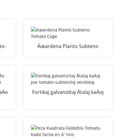
to-
Äœardena Planto Subteno
Tomato Cage
aÄo
Fortikaj galvanizitaj Åtalaj kaÄoj
o
por tomato-subteniloj vendotaj