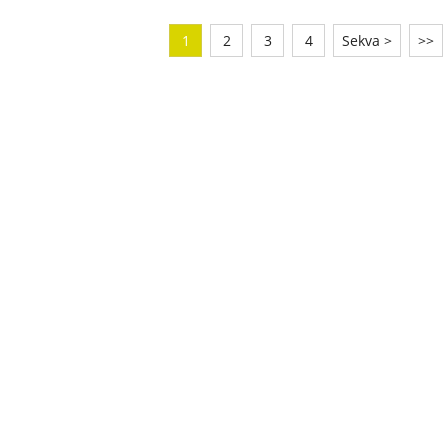
1
2
3
4
Sekva >
>>