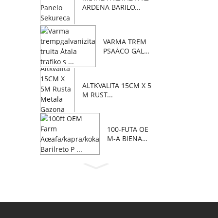
ARDENA BARILO...
VARMA TREM
PSAÅ­CO GALVA
NIZITA PERFOR
A...
ALTKVALITA 15CM X 5
M RUST...
100-FUTA OE
M-A BIENA
ÅAFO/KAPRO/
C...