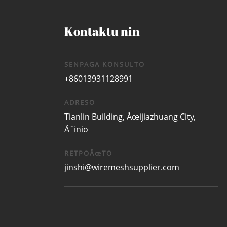
Kontaktu nin
SENPAGA KONSULTO
+86013931128991
ADRESO
Tianlin Building, Åœijiazhuang City,
Äˆinio
RETPOÅœTO
jinshi@wiremeshsupplier.com