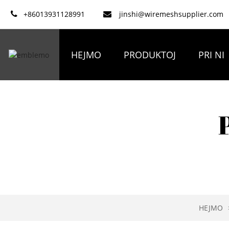
+86013931128991
jinshi@wiremeshsupplier.com
HEJMO
PRODUKTOJ
PRI NI
HEJMO