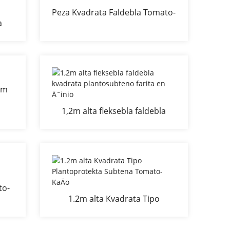
Peza Kvadrata Faldebla Tomato-
a
KaÄo farita en Äˆinio
la
-
mm
1,2m alta fleksebla faldebla
kvadrata plantosubteno farita
en Äˆinio
to-
1.2m alta Kvadrata Tipo
ko
Plantoprotekta Subtena
Tomato-KaÄo