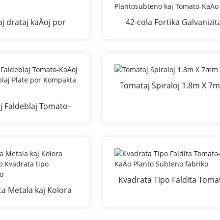
j drataj kaÄoj por
42-cola Fortika Galvanizit
taj Äardenplantoj
Stakigebla Kvadrata Faldeb
itaj en Äˆinio
Plantosubteno kaj Tomato
KaÄo
Tomataj Spiraloj 1.8m X 7
j Faldeblaj Tomato-
le Faldeblaj Plate por
pakta Stokado
Kvadrata Tipo Faldita Toma
ta Metala kaj Kolora
KaÄo Planto Subteno fabri
aÄo Kvadrata tipo
lantsubteno