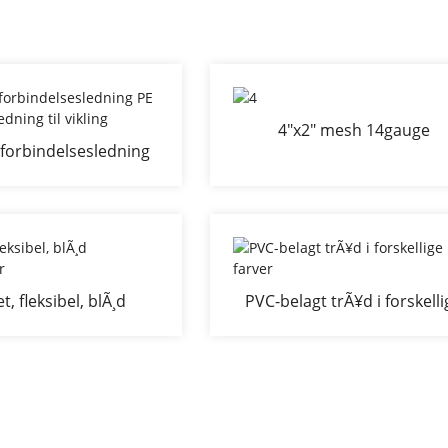
4"x2" mesh 14gauge
sforbindelsesledning
varmgalvaniseret svejset h
gt ledning til vikling
til havehegn
t, fleksibel, blÃ¸d
PVC-belagt trÃ¥d i forskell
lantebinder
farver