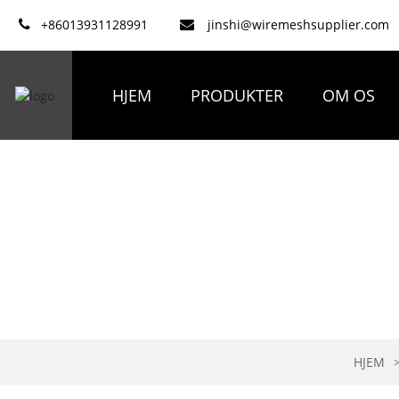
+86013931128991
jinshi@wiremeshsupplier.com
HJEM
PRODUKTER
OM OS
HJEM