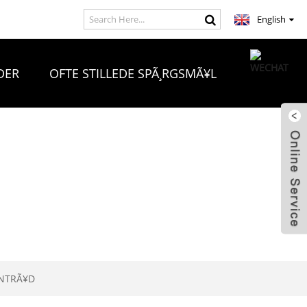
English
DER
OFTE STILLEDE SPÃ¸RGSMÃ¥L
RNTRÃ¥D