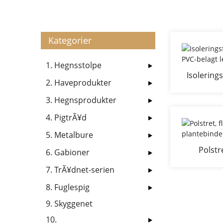
Kategorier
1. Hegnsstolpe
Isolering
2. Haveprodukter
PE PVC-bela
3. Hegnsprodukter
4. PigtrÃ¥d
5. Metalbure
Polstre
6. Gabioner
p
7. TrÃ¥dnet-serien
8. Fuglespig
9. Skyggenet
10.