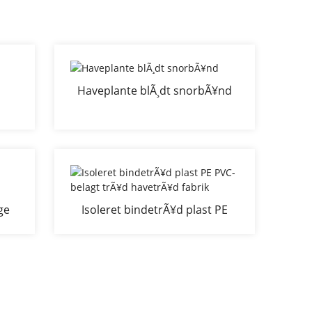
Haveplante blÃ¸dt snorbÃ¥nd
egn
ige
Isoleret bindetrÃ¥d plast PE
PVC-belagt trÃ¥d havetrÃ¥d
fabrik