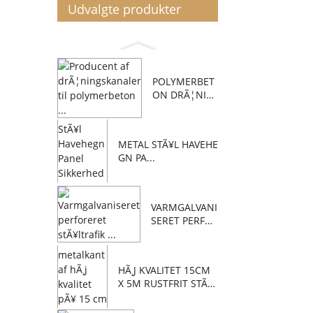
Udvalgte produkter
POLYMERBET
ON DRÃ¦NIN
GSBEHOLDE
R...
METAL STÃ¥L HAVEHE
GN PA...
VARMGALVANI
SERET PERFO
RERET...
HÃ¸J KVALITET 15CM
X 5M RUSTFRIT STÃ
¥L...