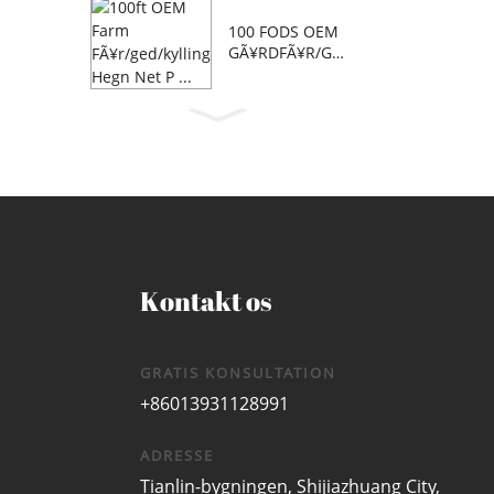
100 FODS OEM
GÃ¥RDFÃ¥R/GE
D/...
Kontakt os
GRATIS KONSULTATION
+86013931128991
ADRESSE
Tianlin-bygningen, Shijiazhuang City,