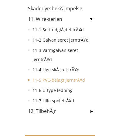
SkadedyrsbekÃ¦mpelse
11. Wire-serien
11-1 Sort udglÃ¸det trÃ¥d
11-2 Galvaniseret jerntrÃ¥d
11-3 Varmgalvaniseret
jerntrÃ¥d
11-4 Lige skÃ¦ret trÃ¥d
11-5 PVC-belagt jerntrÃ¥d
11-6 U-type ledning
11-7 Lille spoletrÃ¥d
12. TilbehÃ¸r